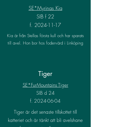
SE*Myrinas Kia
SIB f 22
f.
2024-11-17
Kia är från Stellas första kull och har sparats
till avel. Hon bor hos fodervärd i Linköping
Tiger
SE*FurMountains Tiger
SIB d 24
f.
2024-06-04
Tiger är det senaste tillskottet till
katteriet och är tänkt att bli avelshane