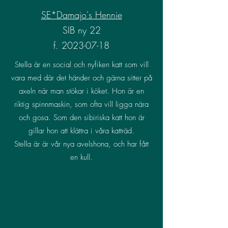
SE*Damajo's Hennie
SIB ny 22
f.
2023-07-18
Stella är en social och nyfiken katt som vill
vara med där det händer och gärna sitter på
axeln när man stökar i köket. Hon är en
riktig spinnmaskin, som ofta vill ligga nära
och gosa. Som den sibiriska katt hon är
gillar hon att klättra i våra katträd.
Stella är är vår nya avelshona, och har fått
en kull.