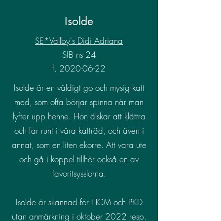
Isolde
SE*Vallby's Didi Adriana
SIB ns 24
f.
2020-06-22
Isolde är en väldigt go och mysig katt
med, som ofta börjar spinna när man
lyfter upp henne. Hon älskar att klättra
och far runt i våra katträd, och även i
annat, som en liten ekorre. Att vara ute
och gå i koppel tillhör också en av
favoritsysslorna.
Isolde är skannad för HCM och PKD
utan anmärkning i oktober 2022 resp.